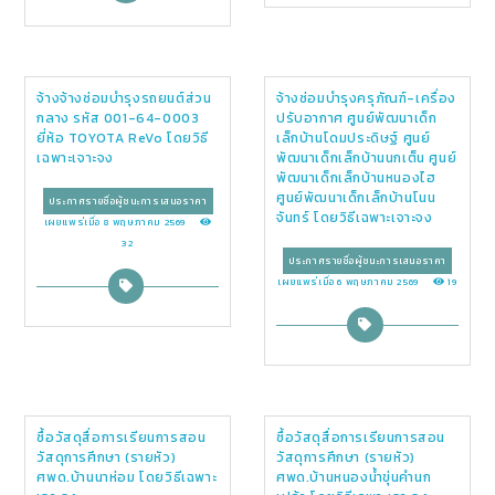
จ้างจ้างซ่อมบำรุงรถยนต์ส่วน
จ้างซ่อมบำรุงครุภัณฑ์-เครื่อง
กลาง รหัส 001-64-0003
ปรับอากาศ ศูนย์พัฒนาเด็ก
ยี่ห้อ TOYOTA ReVo โดยวิธี
เล็กบ้านโดมประดิษฐ์ ศูนย์
เฉพาะเจาะจง
พัฒนาเด็กเล็กบ้านนกเต็น ศูนย์
พัฒนาเด็กเล็กบ้านหนองไฮ
ศูนย์พัฒนาเด็กเล็กบ้านโนน
ประกาศรายชื่อผู้ชนะการเสนอราคา
จันทร์ โดยวิธีเฉพาะเจาะจง
เผยแพร่เมื่อ 8 พฤษภาคม 2569
32
ประกาศรายชื่อผู้ชนะการเสนอราคา
เผยแพร่เมื่อ 6 พฤษภาคม 2569
19
ซื้อวัสดุสื่อการเรียนการสอน
ซื้อวัสดุสื่อการเรียนการสอน
วัสดุการศึกษา (รายหัว)
วัสดุการศึกษา (รายหัว)
ศพด.บ้านนาห่อม โดยวิธีเฉพาะ
ศพด.บ้านหนองน้ำขุ่นคำนก