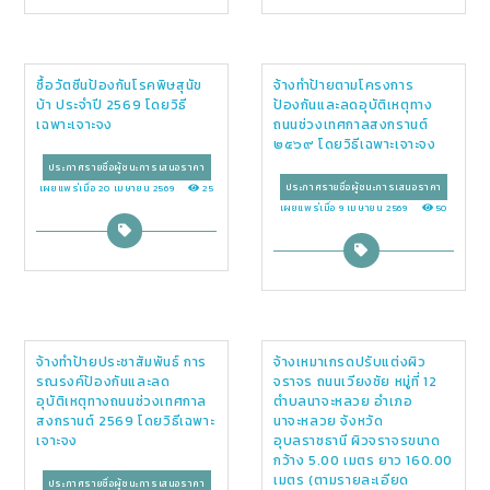
ซื้อวัตซีนป้องกันโรคพิษสุนัข
จ้างทำป้ายตามโครงการ
บ้า ประจำปี 2569 โดยวิธี
ป้องกันและลดอุบัติเหตุทาง
เฉพาะเจาะจง
ถนนช่วงเทศกาลสงกรานต์
๒๕๖๙ โดยวิธีเฉพาะเจาะจง
ประกาศรายชื่อผู้ชนะการเสนอราคา
ประกาศรายชื่อผู้ชนะการเสนอราคา
เผยแพร่เมื่อ 20 เมษายน 2569
25
เผยแพร่เมื่อ 9 เมษายน 2569
50
จ้างทำป้ายประชาสัมพันธ์ การ
จ้างเหมาเกรดปรับแต่งผิว
รณรงค์ป้องกันและลด
จราจร ถนนเวียงชัย หมู่ที่ 12
อุบัติเหตุทางถนนช่วงเทศกาล
ตำบลนาจะหลวย อำเภอ
สงกรานต์ 2569 โดยวิธีเฉพาะ
นาจะหลวย จังหวัด
เจาะจง
อุบลราชธานี ผิวจราจรขนาด
กว้าง 5.00 เมตร ยาว 160.00
เมตร (ตามรายละเอียด
ประกาศรายชื่อผู้ชนะการเสนอราคา