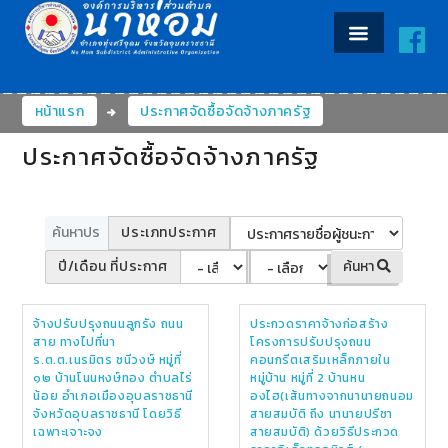
หน้าแรก
ประกาศจัดซื้อจัดจ้างภาครัฐ
ประกาศจัดซื้อจัดจ้างภาครัฐ
ประเภทประกาศ
ปี/เดือน ที่ประกาศ
ค้นหา
จ้างปรับปรุงถนนลูกรัง ถนน
ประกวดราคาจ้างก่อสร้าง
สาย ทางไปที่นา
โครงการปรับปรุงถนน
ร.ต.ต.เนรมิตร ชนีวงษ์ หมู่ที่
คอนกรีตเสริมเหล็กภายใน
๑๒ บ้านโนนหงษ์ทอง ตำบลไร่
หมู่บ้าน หมู่ที่ 2 บ้านหน
น้อย อำเภอเมืองอุบลราชธานี
องไฮ(เส้นทางจากนานายถนอม
จังหวัดอุบลราชธานี โดยวิธี
สายสมบัติ ถึง นานายปรีชา
เฉพาะเจาะจง
สายสมบัติ) ด้วยวิธีประกวด