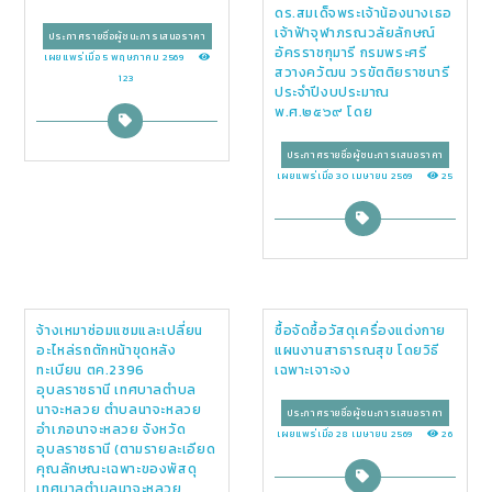
ดร.สมเด็จพระเจ้าน้องนางเธอ
เจ้าฟ้าจุฬาภรณวลัยลักษณ์
ประกาศรายชื่อผู้ชนะการเสนอราคา
อัครราชกุมารี กรมพระศรี
เผยแพร่เมื่อ 5 พฤษภาคม 2569
สวางควัฒน วรขัตติยราชนารี
123
ประจำปีงบประมาณ
พ.ศ.๒๕๖๙ โดย
ประกาศรายชื่อผู้ชนะการเสนอราคา
เผยแพร่เมื่อ 30 เมษายน 2569
25
จ้างเหมาซ่อมแซมและเปลี่ยน
ซื้อจัดซื้อวัสดุเครื่องแต่งกาย
อะไหล่รถตักหน้าขุดหลัง
แผนงานสาธารณสุข โดยวิธี
ทะเบียน ตค.2396
เฉพาะเจาะจง
อุบลราชธานี เทศบาลตำบล
นาจะหลวย ตำบลนาจะหลวย
ประกาศรายชื่อผู้ชนะการเสนอราคา
อำเภอนาจะหลวย จังหวัด
เผยแพร่เมื่อ 28 เมษายน 2569
26
อุบลราชธานี (ตามรายละเอียด
คุณลักษณะเฉพาะของพัสดุ
เทศบาลตำบลนาจะหลวย