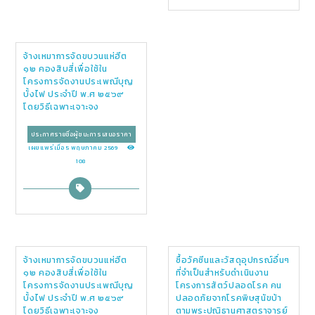
จ้างเหมาการจัดขบวนแห่ฮีต
๑๒ คองสิบสี่เพื่อใช้ใน
โครงการจัดงานประเพณีบุญ
บั้งไฟ ประจำปี พ.ศ ๒๕๖๙
โดยวิธีเฉพาะเจาะจง
ประกาศรายชื่อผู้ชนะการเสนอราคา
เผยแพร่เมื่อ 5 พฤษภาคม 2569
108
จ้างเหมาการจัดขบวนแห่ฮีต
ซื้อวัคซีนและวัสดุอุปกรณ์อื่นๆ
๑๒ คองสิบสี่เพื่อใช้ใน
ที่จำเป็นสำหรับดำเนินงาน
โครงการจัดงานประเพณีบุญ
โครงการสัตว์ปลอดโรค คน
บั้งไฟ ประจำปี พ.ศ ๒๕๖๙
ปลอดภัยจากโรคพิษสุนัขบ้า
โดยวิธีเฉพาะเจาะจง
ตามพระปณิธานศาสตราจารย์